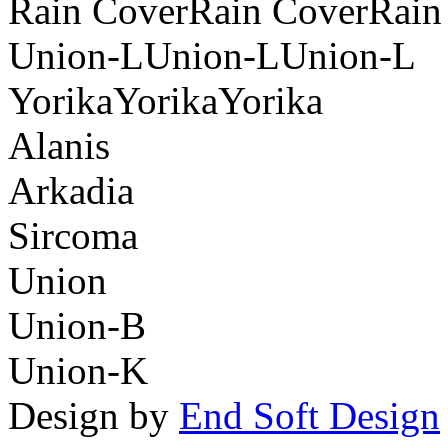
Rain CoverRain CoverRain
Union-LUnion-LUnion-L
YorikaYorikaYorika
Alanis
Arkadia
Sircoma
Union
Union-B
Union-K
Design by
End Soft Design