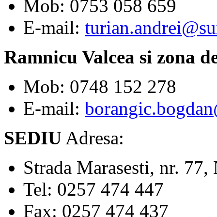
Mob: 0753 058 659
E-mail:
turian.andrei@su
Ramnicu Valcea si zona d
Mob: 0748 152 278
E-mail:
borangic.bogdan
SEDIU
Adresa:
Strada Marasesti, nr. 
Tel: 0257 474 447
Fax: 0257 474 437