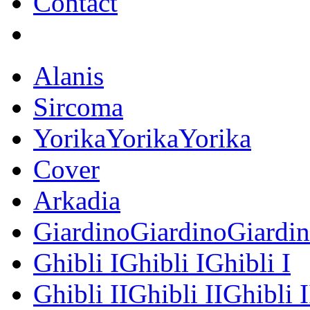
Contact
Alanis
Sircoma
YorikaYorikaYorika
Cover
Arkadia
GiardinoGiardinoGiardi
Ghibli IGhibli IGhibli I
Ghibli IIGhibli IIGhibli I