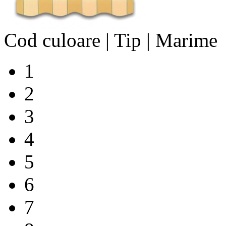
Cod culoare | Tip | Marime
1
2
3
4
5
6
7