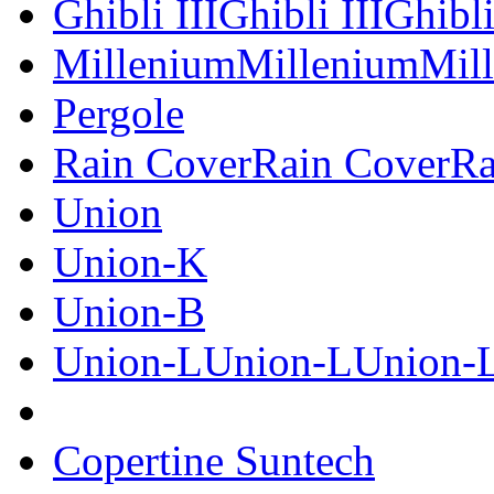
Ghibli IIIGhibli IIIGhibli
MilleniumMilleniumMil
Pergole
Rain CoverRain CoverRa
Union
Union-K
Union-B
Union-LUnion-LUnion-
Copertine Suntech