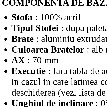
COMPONENTA DE BAZA
Stofa
: 100% acril
Tipul Stofei
: dupa palet
Brate
: aluminiu extruda
Culoarea Bratelor
: alb
AX
: 70 mm
Executie
: fara tabla de a
in cazul in care latimea c
deschiderea (vezi lista d
Unghiul de inclinare
: 0