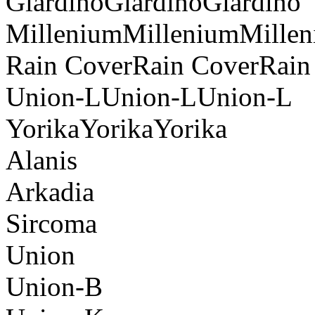
GiardinoGiardinoGiardino
MilleniumMilleniumMille
Rain CoverRain CoverRain
Union-LUnion-LUnion-L
YorikaYorikaYorika
Alanis
Arkadia
Sircoma
Union
Union-B