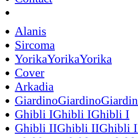
Alanis
Sircoma
YorikaYorikaYorika
Cover
Arkadia
GiardinoGiardinoGiardi
Ghibli IGhibli IGhibli I
Ghibli IIGhibli IIGhibli I